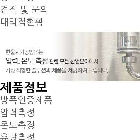
견적 및 문의
대리점현황
제품정보
방폭인증제품
압력측정
온도측정
유량측정